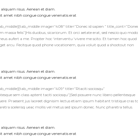
 aliquam risus. Aenean et diam.
 sit amet nibh congue congue venenatis erat
/tab_middle][tab_middle image=”408″ title=”Donec id sapien ” title_cont=”Done
um massa felis”]His duobus, sicariorum. Et orci aetate erat, sed nescio quo modo
meus aufert a me. Propter hoc ‘interventu ‘vivere me scito. Et tamen hoc quod
 eget arcu. Fecitque quod phone vocationem, quia voluit quod a shootout non
 aliquam risus. Aenean et diam.
 sit amet nibh congue congue venenatis erat
tab_middle][tab_middle image=”409″ title=”Rtaciti sociosqu”
ntesque sem class aptent taciti sociosqu”]Sed posuere nunc libero pellentesque
suere. Praesent jus laoreet dignisim lectus etiam ipsum habitant tristique cras t
etra scelerisq ueac mollis vel metus sed ipsum donec. Nunc pharetra tellus.
 aliquam risus. Aenean et diam.
 sit amet nibh congue congue venenatis erat