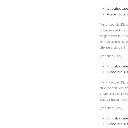
Ut vulputate
Fusce id dui
[/marked_list1][
id sapien sed ips
se gerendo levir 
multo altius est
silente trucidari.
[marked_list1]
Ut vulputate
Fusce id dui
[/marked_list1][/
title_cont=”Pelle
vitae ultrices po
augue ipsum phar
[marked_list1]
Ut vulputate
Fusce id dui