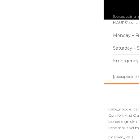
[boxappointme
HOURS” css_a
Monday – Fr
Saturday – 
Emergency 
[/boxappoint
[tabs_middle][ta
Comfort And Quali
laoreet dignisim 
ueac mollis vel m
[marked_list1]