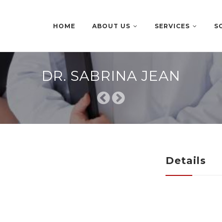
Skip
to
content
HOME
ABOUT US
SERVICES
S
DR. SABRINA JEAN
Details