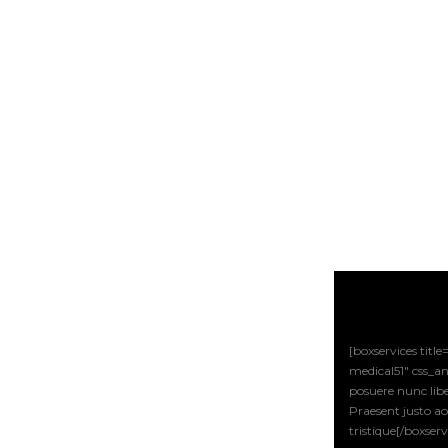
[boxservices titl
medical51″ css_a
posuere nunc libe
Praesent justo a
tristique[/boxserv