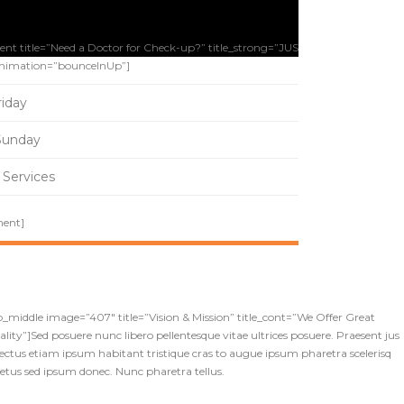
nt title=”Need a Doctor for Check-up?” title_strong=”JUST MAKE AN APPOI
nimation=”bounceInUp”]
iday
Sunday
Services
ment]
b_middle image=”407″ title=”Vision & Mission” title_cont=”We Offer Great
ty”]Sed posuere nunc libero pellentesque vitae ultrices posuere. Praesent jus
lectus etiam ipsum habitant tristique cras to augue ipsum pharetra scelerisq
etus sed ipsum donec. Nunc pharetra tellus.